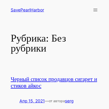
Перейти
SavePearlHarbor
к
содержимому
Рубрика:
Без
рубрики
Черный список продавцов сигарет и
стиков айкос
Апр 15, 2021
—
serg
от автора