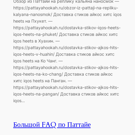
Обзор из Паттайи на реплику кальяна наносмок —
https://pattayahookah.ru/obzor-iz-pattaji-na-repliku-
kalyana-nanosmok/ Доставка стиков айкос хитс iqos
heets на Пхукет. —
https://pattayahookah.ru/dostavka-stikov-iqos-heets-
iqos-heets-na-phuket/ Доставка стиков айкос хитс
iqos heets в Хуахин. —
https://pattayahookah.ru/dostavka-stikov-ajkos-hits-
iqos-heets-v-huahin/ Доставка стиков айкос хитс
iqos heets на Ко Чанг. —
https://pattayahookah.ru/dostavka-stikov-ajkos-hits-
iqos-heets-na-ko-chang/ Доставка стиков айкос
хитс iqos heets на Панган. —
https://pattayahookah.ru/dostavka-stikov-ajkos-hits-
iqos-heets-na-pangan/ Доставка стиков айкос хитс
iqos…
Большой FAQ по Паттайе