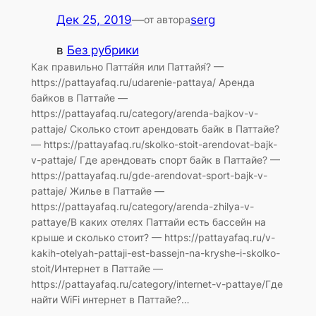
Дек 25, 2019
—
serg
от автора
в
Без рубрики
Как правильно Патта́йя или Паттайя́? —
https://pattayafaq.ru/udarenie-pattaya/ Аренда
байков в Паттайе —
https://pattayafaq.ru/category/arenda-bajkov-v-
pattaje/ Сколько стоит арендовать байк в Паттайе?
— https://pattayafaq.ru/skolko-stoit-arendovat-bajk-
v-pattaje/ Где арендовать спорт байк в Паттайе? —
https://pattayafaq.ru/gde-arendovat-sport-bajk-v-
pattaje/ Жилье в Паттайе —
https://pattayafaq.ru/category/arenda-zhilya-v-
pattaye/В каких отелях Паттайи есть бассейн на
крыше и сколько стоит? — https://pattayafaq.ru/v-
kakih-otelyah-pattaji-est-bassejn-na-kryshe-i-skolko-
stoit/Интернет в Паттайе —
https://pattayafaq.ru/category/internet-v-pattaye/Где
найти WiFi интернет в Паттайе?…