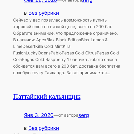
Фев 29, 2020
—
serg
в
Без рубрики
Сейчас у вас появилась возможность купить
хороший снюс по низкой цене, всего по 200 бат.
Обратите внимание, что предложение ограничено.
В наличии: ApexBlax Black EditionBlax Lemon &
LimeDesertKilla Cold MintKilla
FusionLuckyOdensPabloPegas Cold CitrusPegas Cold
ColaPegas Cold Raspberry 1 баночка любого снюса
обойдется вам всего в 200 бат, доставка бесплатна
в любую точку Таиланда. Заказ принимается…
Паттайский кальянщик
Янв 3, 2020
—
serg
от автора
в
Без рубрики