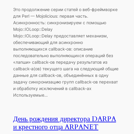
Это продолжение серии статей о веб-фреймворке
для Perl — Mojolicious: первая часть.
Асинхронность: синхронизируем с помощью
Mojo::IOLoop::Delay
Mojo::IOLoop::Delay предоставляет механизм,
обеспечивающий для асинхронно
выполняющихся callback-ов: описание
последовательно выполняющихся операций без
«лапши» callback-ов передачу результатов из
callback-а(ов) текущего шага на следующий общие
данные для callback-ов, объединённых в одну
задачу синхронизацию групп callback-ов перехват
и обработку исключений в callback-ах
Используемые…
День рождения директора DARPA
и крестного отца ARPANET