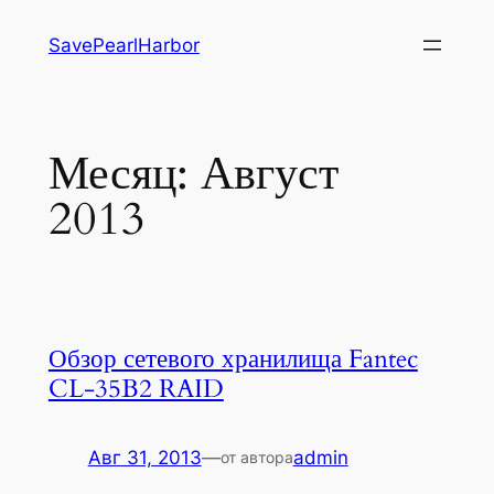
Перейти
SavePearlHarbor
к
содержимому
Месяц:
Август
2013
Обзор сетевого хранилища Fantec
CL-35B2 RAID
Авг 31, 2013
—
admin
от автора