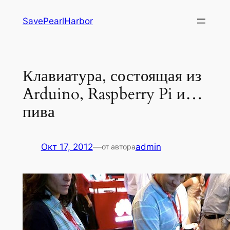
Перейти
SavePearlHarbor
к
содержимому
Клавиатура, состоящая из
Arduino, Raspberry Pi и…
пива
Окт 17, 2012
—
admin
от автора