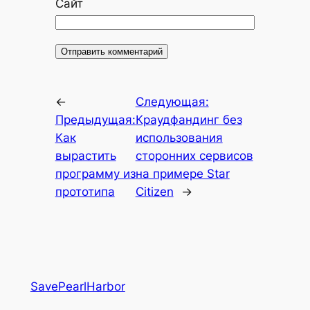
Сайт
←
Следующая:
Предыдущая:
Краудфандинг без
Как
использования
вырастить
сторонних сервисов
программу из
на примере Star
прототипа
Citizen
→
SavePearlHarbor