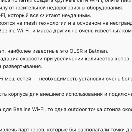
силу относительной недороговизны оборудования.
Fi, который все считают неудачным.
троятся на mesh технологии и в основном на нестра
eeline Wi-Fi, и масса других не очень известных ком
h, наиболее известные это OLSR и Batman.
адация скорости при увеличении количества хопов.
 развертывания.
i меш сетей — необходимость установки очень больш
ость корпуса для внешнего использования и подключ
ля Beeline Wi-Fi, то одна outdoor точка стоила око
ривлечь партнеров, которые бы располагали точки до