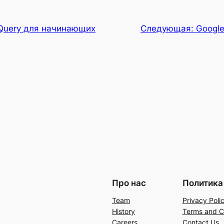
jQuery для начинающих
Следующая:
Google
Про нас
Политика
Team
Privacy Poli
History
Terms and C
Careers
Contact Us