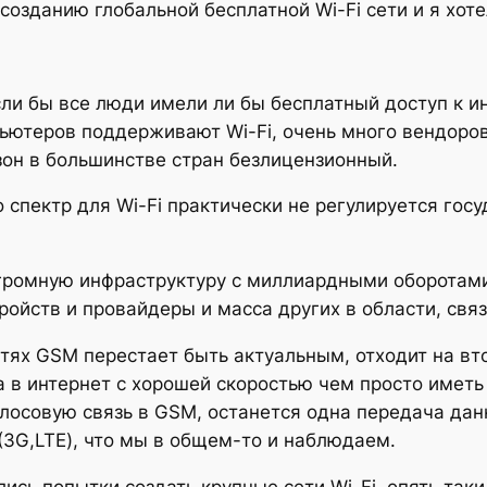
созданию глобальной бесплатной Wi-Fi сети и я хоте
ли бы все люди имели ли бы бесплатный доступ к ин
ьютеров поддерживают Wi-Fi, очень много вендоров
азон в большинстве стран безлицензионный.
о спектр для Wi-Fi практически не регулируется госу
огромную инфраструктуру с миллиардными оборотам
ойств и провайдеры и масса других в области, связа
етях GSM перестает быть актуальным, отходит на в
 в интернет с хорошей скоростью чем просто иметь
лосовую связь в GSM, останется одна передача данн
(3G,LTE), что мы в общем-то и наблюдаем.
ись попытки создать крупные сети Wi-Fi, опять таки