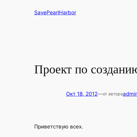
Перейти
SavePearlHarbor
к
содержимому
Проект по создани
Окт 18, 2012
—
admi
от автора
Приветствую всех.