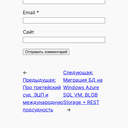
Email
*
Сайт
←
Следующая:
Предыдущая:
Миграция БД на
Про третейский
Windows Azure
суд, ЭЦП и
SQL VM. BLOB
международную
Storage + REST
подсудность
→