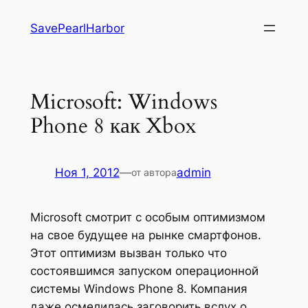
Перейти
SavePearlHarbor
к
содержимому
Microsoft: Windows
Phone 8 как Xbox
Ноя 1, 2012
—
admin
от автора
Microsoft смотрит с особым оптимизмом
на свое будущее на рынке смартфонов.
Этот оптимизм вызван только что
состоявшимся запуском операционной
системы Windows Phone 8. Компания
даже осмелилась заговорить вслух о