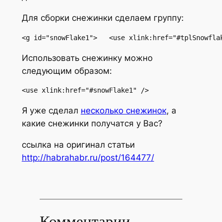
Для сборки снежинки сделаем группу:
<g id="snowFlake1">   <use xlink:href="#tplSnowfla
Использовать снежинку можно
следующим образом:
<use xlink:href="#snowFlake1" /> 
Я уже сделал
несколько снежинок
, а
какие снежинки получатся у Вас?
ссылка на оригинал статьи
http://habrahabr.ru/post/164477/
Комментарии