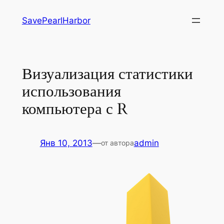
Перейти
SavePearlHarbor
к
содержимому
Визуализация статистики
использования
компьютера с R
Янв 10, 2013
—
admin
от автора