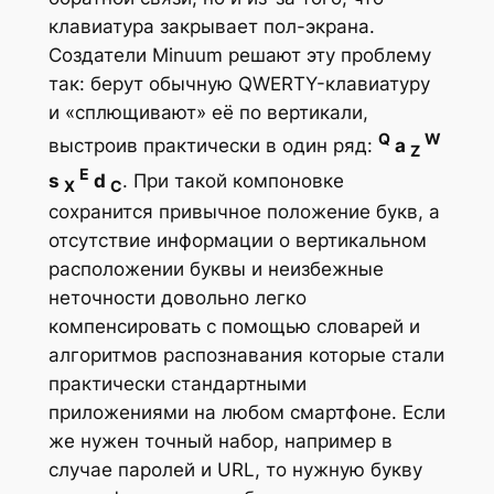
клавиатура закрывает пол-экрана.
Создатели Minuum решают эту проблему
так: берут обычную QWERTY-клавиатуру
и «сплющивают» её по вертикали,
Q
W
выстроив практически в один ряд:
a
Z
E
s
d
. При такой компоновке
X
C
сохранится привычное положение букв, а
отсутствие информации о вертикальном
расположении буквы и неизбежные
неточности довольно легко
компенсировать с помощью словарей и
алгоритмов распознавания которые стали
практически стандартными
приложениями на любом смартфоне. Если
же нужен точный набор, например в
случае паролей и URL, то нужную букву