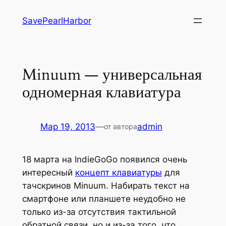
Перейти
SavePearlHarbor
к
содержимому
Minuum — универсальная
одномерная клавиатура
Мар 19, 2013
—
admin
от автора
18 марта на IndieGoGo появился очень
интересный
концепт клавиатуры
для
тачскринов Minuum. Набирать текст на
смартфоне или планшете неудобно не
только из-за отсутствия тактильной
обратной связи, но и из-за того, что