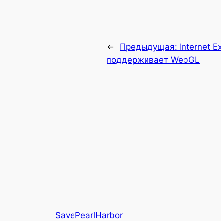
←
Предыдущая:
Internet E
поддерживает WebGL
SavePearlHarbor