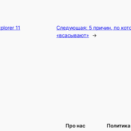
xplorer 11
Следующая:
5 причин, по ко
«всасывают»
→
Про нас
Политика