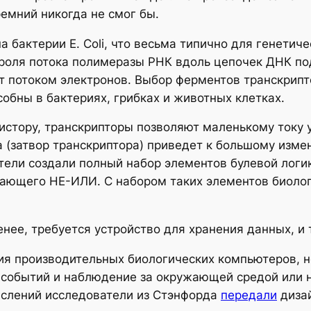
ремний никогда не смог бы.
 бактерии E. Coli, что весьма типично для генетич
роля потока полимеразы РНК вдоль цепочек ДНК по
т потоком электронов. Выбор ферментов транскрипт
обны в бактериях, грибках и животных клетках.
стору, транскрипторы позволяют маленькому току 
(затвор транскриптора) приведет к большому измен
тели создали полный набор элементов булевой логи
ающего НЕ-ИЛИ. С набором таких элементов биоло
нее, требуется устройство для хранения данных, и
ия производительных биологических компьютеров, 
событий и наблюдение за окружающей средой или н
ислений исследователи из Стэнфорда
передали
дизай