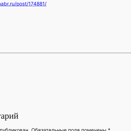
habr.ru/post/174881/
тарий
опубликован.
Обязательные поля помечены
*