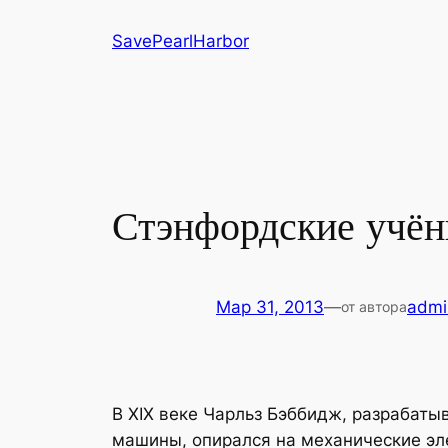
Перейти
SavePearlHarbor
к
содержимому
Стэнфордские учён
Мар 31, 2013
—
admi
от автора
В XIX веке Чарльз Бэббидж, разрабаты
машины, опирался на механические э