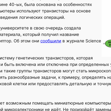
ине 40-ых, была основана на особенностях
ьютеры используют транзисторы на основе
ведения логических операций.
университете в свою очередь создала
материала, который получил название
иптор. Об этом они
сообщили
в журнале Science
истему генетических транзисторов, которая
и быть включена или отключена при определенных 
м такие группы транзисторов могут стать микроск
ть разнообразные задачи, к примеру, определять н
аковой клетки или предоставлять детальную и точн
удет возможным помещать миниатюрные компьютеры 
ой микроэлектроники не идёт. Не произойдёт замены