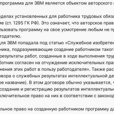
 программа для ЭВМ является объектом авторского 
еделах установленных для работника трудовых обяз
 (ст. 1295 ГК РФ). Это означает, что авторское пра
ользовать программу на свое усмотрение любым не 
тодателю.
для ЭВМ попадала под статью «Служебное изобретен
ика, подразумевающие создание работником такого 
результаты работ, созданные в ходе выполнения тр
ботник согласен на отчуждение исключительных пра
нения этих работ в пользу работодателя». Также ра
вора о служебных результатах интеллектуальной де
е название). В этом договоре обычно указывается, 
создание и регистрацию результатов интеллектуально
ключительное право на них в соответствии с закон
ельное право на созданную работником программу д