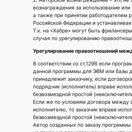
2. Авторское вознаграждение – это не 
вознаграждения за использование или 
а также при принятии работодателем 
Российской Федерации и устанавливае
Т.к. на «Хабре» могут быть фрилансе
случая по урегулированию правоотнош
Урегулирование правоотношений между
В соответствии со ст.1296 если прогр
данной программы для ЭВМ или базы да
принадлежит заказчику, если договоро
подрядчик (исполнитель) вправе испо
безвозмездной простой (неисключитель
Если же по условиям договора между 
исполнителю, то заказчик вправе испо
безвозмездной простой (неисключитель
Автор созданных по заказу программы