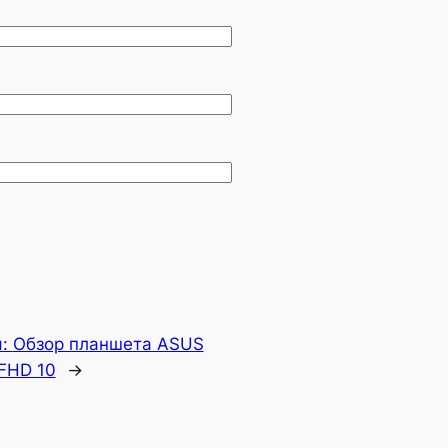
я:
Обзор планшета ASUS
FHD 10
→