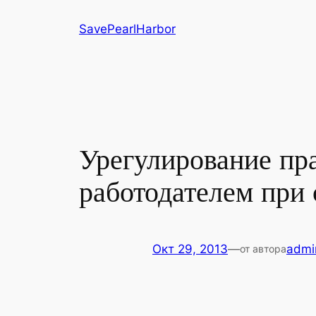
Перейти
SavePearlHarbor
к
содержимому
Урегулирование пр
работодателем при
Окт 29, 2013
—
admi
от автора