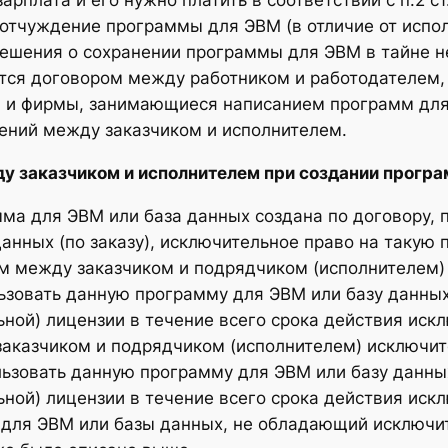
зарплата и его нужно платить в соответствии с п.2 с
отчуждение программы для ЭВМ (в отличие от испол
решения о сохранении программы для ЭВМ в тайне н
тся договором между работником и работодателем, 
ры и фирмы, занимающиеся написанием программ для
ений между заказчиком и исполнителем.
 заказчиком и исполнителем при создании програм
амма для ЭВМ или база данных создана по договору,
нных (по заказу), исключительное право на такую 
м между заказчиком и подрядчиком (исполнителем) 
льзовать данную программу для ЭВМ или базу данны
ной) лицензии в течение всего срока действия иск
заказчиком и подрядчиком (исполнителем) исключи
льзовать данную программу для ЭВМ или базу данны
ной) лицензии в течение всего срока действия иск
 для ЭВМ или базы данных, не обладающий исключи