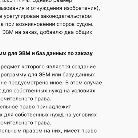
т.1295 ГК РФ. Однако размер
ьзования и отчуждения изобретения),
е урегулирован законодательством
а при возникновении споров судом.
 ЭВМ на заказ, добавлю два общих
м для ЭВМ и баз данных по заказу
 предмет которого является создание
программу для ЭВМ или базу данных
не предусмотрено иное. В этом случае
х для собственных нужд на условиях
лючительного права.
тельное право принадлежит
х для собственных нужд на условиях
лючительного права.
тельным правом на них, имеет право