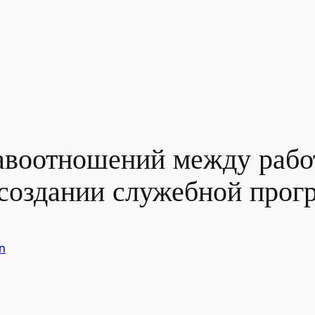
авоотношений между рабо
 создании служебной про
n