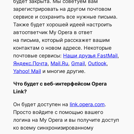
будет закрыта. Мы советуем вам
зарегистрировать на другом почтовом
сервисе и сохранить все нужные письма.
Также будет хорошей идеей настроить
автоответчик My Opera в ответ
на письма, который расскажет вашим
контактам о новом адресе. Некоторые
почтовые сервисы:
Наши друзья FastMail
,
Яндекс.Почта
,
Mail.Ru
,
Gmail
,
Outlook
,
Yahoo! Mail
и многие другие.
Что будет с веб-интерфейсом Opera
Link?
Он будет доступен на
link.opera.com
.
Просто войдите с помощью вашего
логина на My Opera и вы получите доступ
ко всему синхронизированному