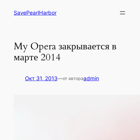
Перейти
SavePearlHarbor
к
содержимому
My Opera закрывается в
марте 2014
Окт 31, 2013
—
admin
от автора