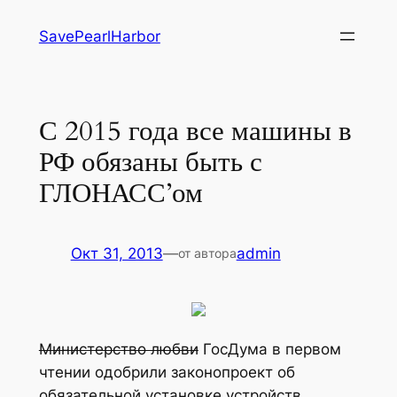
Перейти
SavePearlHarbor
к
содержимому
С 2015 года все машины в
РФ обязаны быть с
ГЛОНАСС’ом
Окт 31, 2013
—
admin
от автора
Министерство любви
ГосДума в первом
чтении одобрили законопроект об
обязательной установке устройств