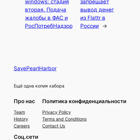
windows: стадия
запрещает
вторая. Подача
вывод денег
жалобы в ФАС и
из Flattr в
РосПотребНадзор
России
→
SavePearlHarbor
Ещё одна копия хабора
Про нас
Политика конфиденциальности
Team
Privacy Policy
History
Terms and Conditions
Careers
Contact Us
Соц.сети