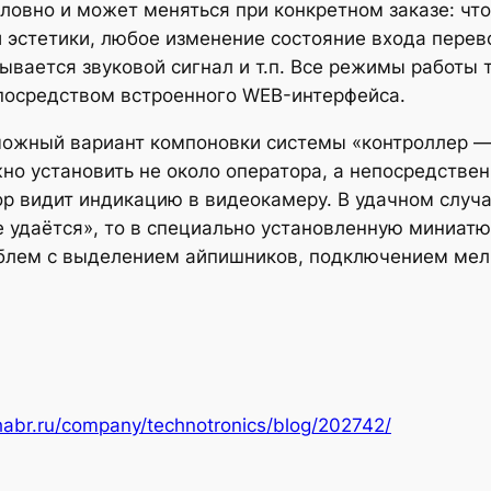
ловно и может меняться при конкретном заказе: что 
й эстетики, любое изменение состояние входа пере
вается звуковой сигнал и т.п. Все режимы работы т
 посредством встроенного WEB-интерфейса.
ожный вариант компоновки системы «контроллер — 
но установить не около оператора, а непосредстве
ор видит индикацию в видеокамеру. В удачном случа
не удаётся», то в специально установленную миниат
роблем с выделением айпишников, подключением мел
habr.ru/company/technotronics/blog/202742/