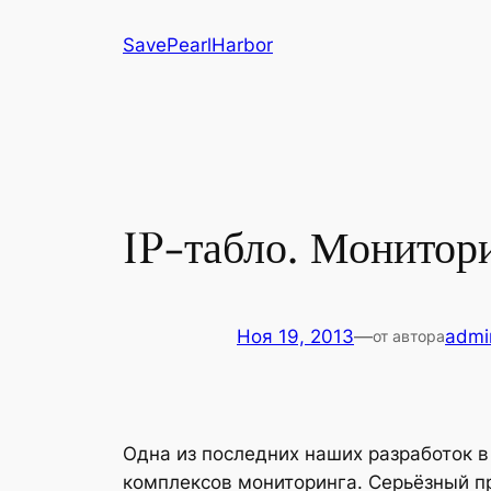
Перейти
SavePearlHarbor
к
содержимому
IP-табло. Монитор
Ноя 19, 2013
—
admi
от автора
Одна из последних наших разработок 
комплексов мониторинга. Серьёзный п