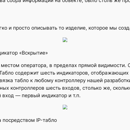
тва сбора информации на объекте, было столь же пр
ко и просто описывать то изделие, которое мы созда
дикатор «Вскрытие»
местом оператора, в пределах прямой видимости. О
. Табло содержит шесть индикаторов, отображающих
вязка табло к любому контроллеру нашей разработки
ных контроллеров шесть входов, столько же, скольк
 вход — первый индикатор и т.п.
 посредством IP-табло