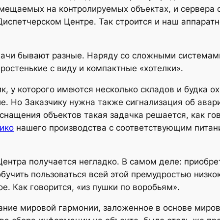
змещаемых на контролируемых объектах, и сервера
 Диспетчерском Центре. Так строится и наш аппара
адачи бывают разные. Наряду со сложными системами
остенькие с виду и компактные «хотелки».
ик, у которого имеются несколько складов и будка о
. Но Заказчику нужна также сигнализация об авар
 оснащения объектов такая задачка решается, как го
ико
нашего производства с соответствующим питан
ентра получается негладко. В самом деле: приобре
обучить пользоваться всей этой премудростью низ
е. Как говорится, «из пушки по воробьям».
ание мировой гармонии, заложенное в основе миро