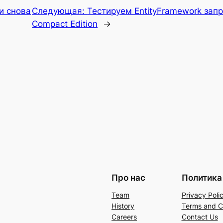
и снова
Следующая:
Тестируем EntityFramework зап
Compact Edition
→
Про нас
Политика
Team
Privacy Poli
History
Terms and C
Careers
Contact Us