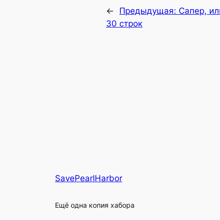
←
Предыдущая:
Сапер, ил
30 строк
SavePearlHarbor
Ещё одна копия хабора