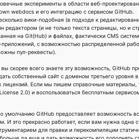
овечные эксперименты в области веб-проектирован
wn webdocs и его интеграцию с сервисом GitHub.
несколько вики-подобная (в подходе к редактирован
н редактором (и не только текста страницы, но и ст
анная на Git(Hub) и файлах, фактически CMS систе
б-приложений, с возможностью распределенной раб
ожны пул-реквесты).
о вы скорее всего знаете эту возможность, GitHub 
ать собственный сайт с доменом третьего уровня в *
х лицензий. Если мы пишем справочные материалы, 
 License 2.0) и воспользоваться бесплатным сервисо
По умолчанию GitHub предоставляет возможность вс
. И это прекрасно работает, если вам нужна одна с
рументарием для правки и перекомпиляции статично
обольше да еще и дать возможность его дополнять с