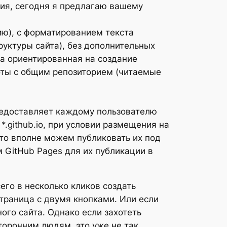
ия, сегодня я предлагаю вашему
ию), с форматированием текста
руктуры сайта), без дополнительных
ма ориентированная на создание
оты с общим репозиторием (читаемые
предоставляет каждому пользователю
.github.io, при условии размещения на
то вполне можем публиковать их под
м GitHub Pages для их публикации в
его в несколько кликов создать
траница с двумя кнопками. Или если
го сайта. Однако если захотеть
торонним людям, это уже не так