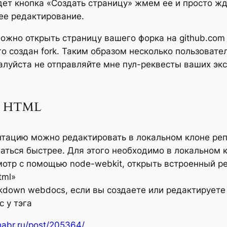
дет кнопка «Создать страницу» жмем ее и просто ж
ее редактирование.
ожно открыть страницу вашего форка на github.com и
го создан fork. Таким образом несколько пользоват
луйста не отправляйте мне пул-реквесты ваших экс
 в HTML
нтацию можно редактировать в локальном клоне реп
аться быстрее. Для этого необходимо в локальном 
отр с помощью node-webkit, открыть встроенный ре
tml»
down webdocs, если вы создаете или редактируете 
c у тэга
habr.ru/post/205364/