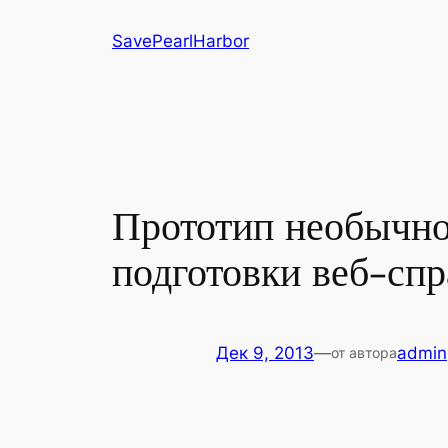
Перейти
SavePearlHarbor
к
содержимому
Прототип необычно
подготовки веб-сп
Дек 9, 2013
—
admin
от автора