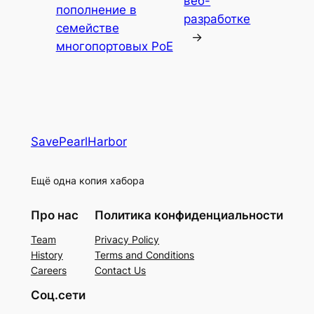
веб-
пополнение в
разработке
семействе
→
многопортовых PoE
SavePearlHarbor
Ещё одна копия хабора
Про нас
Политика конфиденциальности
Team
Privacy Policy
History
Terms and Conditions
Careers
Contact Us
Соц.сети