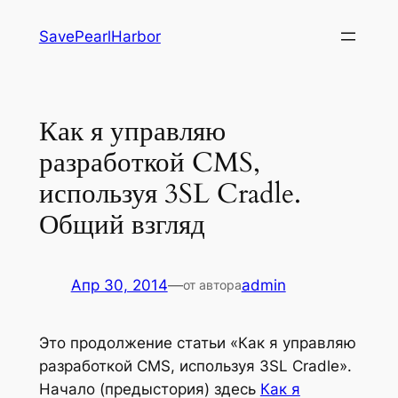
Перейти
SavePearlHarbor
к
содержимому
Как я управляю
разработкой CMS,
используя 3SL Cradle.
Общий взгляд
Апр 30, 2014
—
admin
от автора
Это продолжение статьи «Как я управляю
разработкой CMS, используя 3SL Cradle».
Начало (предыстория) здесь
Как я