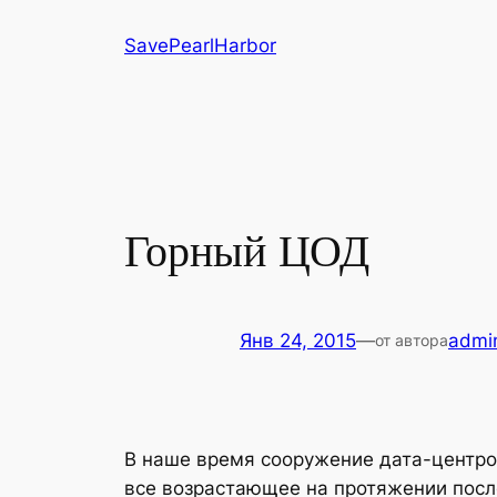
Перейти
SavePearlHarbor
к
содержимому
Горный ЦОД
Янв 24, 2015
—
admi
от автора
В наше время сооружение дата-центро
все возрастающее на протяжении посл