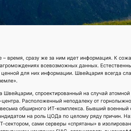
е – время, сразу же за ним идет информация. К со
 нагромождениях всевозможных данных. Естественны
ь ценной для них информации. Швейцария всегда сл
земле».
а Швейцарии, спроектированный на случай атомной
-центра. Расположенный неподалеку от горнолыжног
 весьма обширного ИТ-комплекса. Бывший военный 
андидатом на роль ЦОДа по целому ряду причин. На
Т-сектором, сами серверы «спрятаны» в изолирован