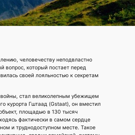
жалению, человечеству неподвластно
й вопрос, который постает перед
авилась своей лояльностью к секретам
 войны, стал великолепным убежищем
о курорта Гштаад (Gstaat), он вместил
объект, площадью в 130 тысяч
ходясь фактически в самом сердце
ном и труднодоступном месте. Такое