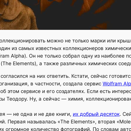
коллекционировать можно не только марки или крыше
дин из самых известных коллекционеров химических
fram Alpha). Он не только собрал одну из наиболее 
(The Elements), а также различных химических соеди
 согласился на них ответить. Кстати, сейчас готовит
рганизация, в частности, создала сервис
Wolfram Al
б этом сервисе и его создателях. Если есть интере
сы Теодору. Ну, а сейчас — химия, коллекционирован
рея — не одна и не две книги,
их добрый десяток
. Се
й. Первая называлась «The Elements», вторая «Mole
них огромное количество фотографий. По словам авт