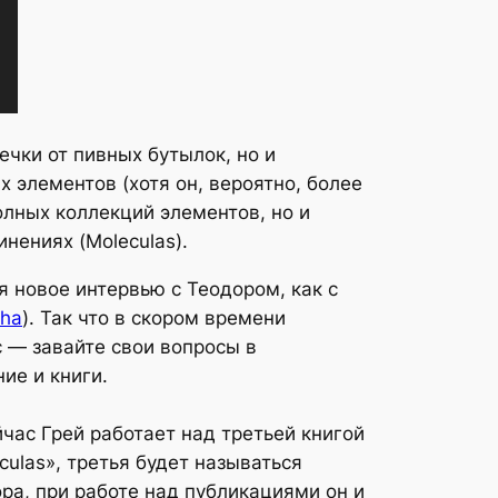
чки от пивных бутылок, но и
 элементов (хотя он, вероятно, более
полных коллекций элементов, но и
нениях (Moleculas).
ся новое интервью с Теодором, как с
pha
). Так что в скором времени
с — завайте свои вопросы в
ие и книги.
йчас Грей работает над третьей книгой
culas», третья будет называться
ора, при работе над публикациями он и