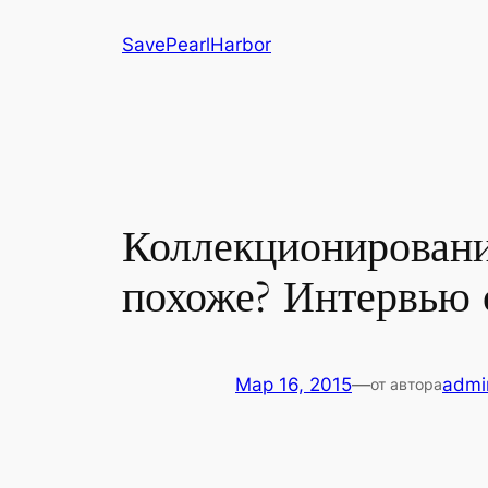
Перейти
SavePearlHarbor
к
содержимому
Коллекционировани
похоже? Интервью 
Мар 16, 2015
—
admi
от автора