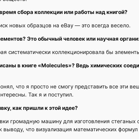
 время сбора коллекции или работы над книгой?
ск новых образцов на eBay — это всегда весело.
ементов? Это обычный человек или научная органи
рая систематически коллекционировала бы элементы
исаны в книге «Molecules»? Ведь химических соед
онял, что я просто не смогу представить все эти ве
нтересны. Так я и поступил.
ку, как пришли к этой идее?
ки громадную машину для изготовления стеганых 
к выводу, что визуализация математических формул