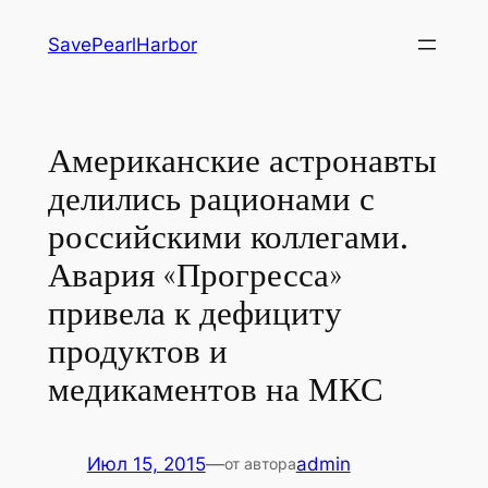
Перейти
SavePearlHarbor
к
содержимому
Американские астронавты
делились рационами с
российскими коллегами.
Авария «Прогресса»
привела к дефициту
продуктов и
медикаментов на МКС
Июл 15, 2015
—
admin
от автора