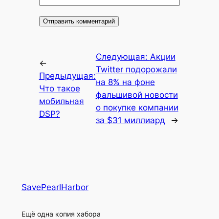
Следующая:
Акции
←
Twitter подорожали
Предыдущая:
на 8% на фоне
Что такое
фальшивой новости
мобильная
о покупке компании
DSP?
за $31 миллиард
→
SavePearlHarbor
Ещё одна копия хабора