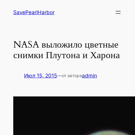
Перейти
SavePearlHarbor
к
содержимому
NASA выложило цветные
снимки Плутона и Харона
Июл 15, 2015
—
admin
от автора