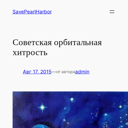
Перейти
SavePearlHarbor
к
содержимому
Советская орбитальная
хитрость
Авг 17, 2015
—
admin
от автора