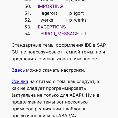
IMPORTING
lagerort
=
p_lgort
werks
=
p_werks
EXCEPTIONS
ERROR_MESSAGE
=
1
.
Стандартные темы оформления IDE в SAP
GUI не подразумевают тёмной темы, но я
предпочитаю использовать именно её.
Здесь
можно скачать настройки.
Ссылка
на статью о том, как следует, а
как не следует программировать
(актуальна не только для АВАР). Ну и в
продолжение темы вот несколько
примеров реализации «шаблонов
проектирования» на АВАР/4: