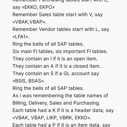
say «EKKO, EKPO»
Remember Sales table start with V, say
«VBAK,VBAP».
Remember Vendor tables start with L, say
«LFA1».
Ring the bells of all SAP tables.
Six main FI tables, six important FI tables.
They contain an I if it is an open item.
They contain an A if it is a closed item.
They contain an S if a GL account say
«BSIS, BSAS».
Ring the bells of all SAP tables.
As i was remembering the table names of
Billing, Delivery, Sales and Purchasing.
Each table had a K if it is a header data, say
«VBAK, VBAP, LIKP, VBRK, EKKO».
Each table had a P if it is an item data, say