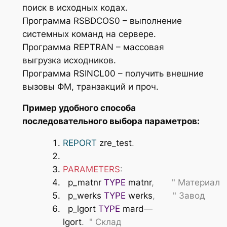
поиск в исходных кодах.
Программа RSBDCOS0 – выполнение
системных команд на сервере.
Программа REPTRAN – массовая
выгрузка исходников.
Программа RSINCL00 – получить внешние
вызовы ФМ, транзакций и проч.
Пример удобного способа
последовательного выбора параметров:
REPORT
zre_test
.
PARAMETERS
:
p_matnr
TYPE
matnr
,
" Материал
p_werks
TYPE
werks
,
" Завод
p_lgort
TYPE
mard
—
lgort
.
" Склад