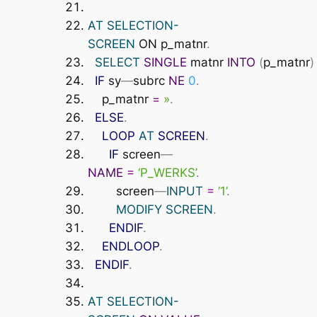
AT
SELECTION-
SCREEN
ON p_matnr
.
SELECT
SINGLE
matnr
INTO
(
p_matnr
)
IF
sy
—
subrc
NE
0
.
p_matnr
=
»
.
ELSE
.
LOOP
AT
SCREEN
.
IF
screen
—
NAME
=
‘P_WERKS’
.
screen
—
INPUT
=
‘1’
.
MODIFY
SCREEN
.
ENDIF
.
ENDLOOP
.
ENDIF
.
AT
SELECTION-