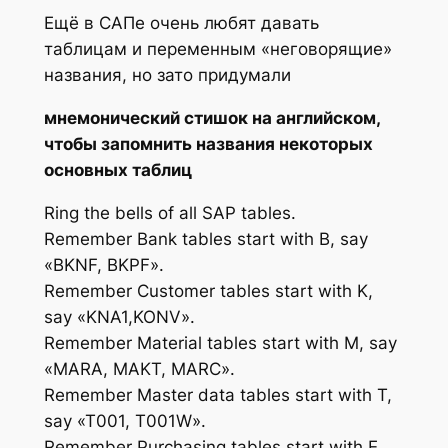
Ещё в САПе очень любят давать
таблицам и переменным «неговорящие»
названия, но зато придумали
мнемонический стишок на английском,
чтобы запомнить названия некоторых
основных таблиц
Ring the bells of all SAP tables.
Remember Bank tables start with B, say
«BKNF, BKPF».
Remember Customer tables start with K,
say «KNA1,KONV».
Remember Material tables start with M, say
«MARA, MAKT, MARC».
Remember Master data tables start with T,
say «T001, T001W».
Remember Purchasing tables start with E,