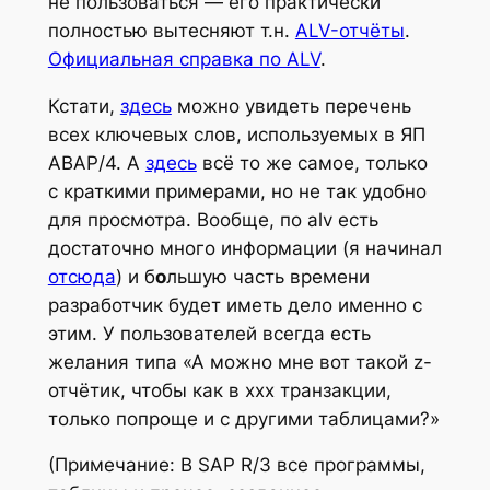
не пользоваться — его практически
полностью вытесняют т.н.
ALV-отчёты
.
Официальная справка по ALV
.
Кстати,
здесь
можно увидеть перечень
всех ключевых слов, используемых в ЯП
АВАР/4. А
здесь
всё то же самое, только
с краткими примерами, но не так удобно
для просмотра. Вообще, по alv есть
достаточно много информации (я начинал
отсюда
) и б
о
льшую часть времени
разработчик будет иметь дело именно с
этим. У пользователей всегда есть
желания типа «А можно мне вот такой z-
отчётик, чтобы как в ххх транзакции,
только попроще и с другими таблицами?»
(Примечание: В SAP R/3 все программы,