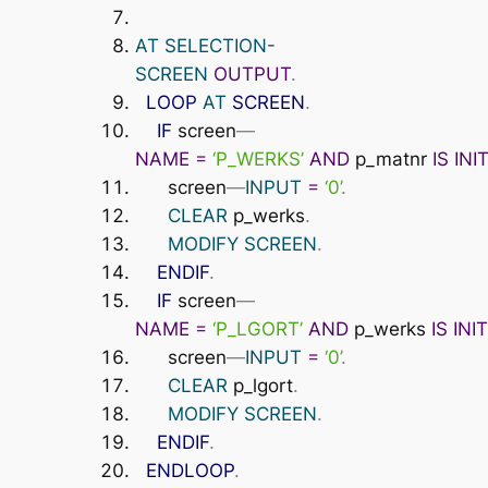
AT
SELECTION-
SCREEN
OUTPUT
.
LOOP
AT
SCREEN
.
IF
screen
—
NAME
=
‘P_WERKS’
AND
p_matnr
IS
INI
screen
—
INPUT
=
‘0’
.
CLEAR
p_werks
.
MODIFY
SCREEN
.
ENDIF
.
IF
screen
—
NAME
=
‘P_LGORT’
AND
p_werks
IS
INI
screen
—
INPUT
=
‘0’
.
CLEAR
p_lgort
.
MODIFY
SCREEN
.
ENDIF
.
ENDLOOP
.