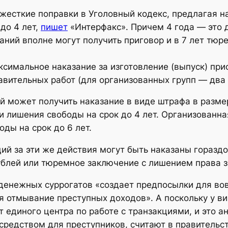
жесткие поправки в Уголовный кодекс, предлагая н
до 4 лет,
пишет
«Интерфакс». Причем 4 года — это 
ний вполне могут получить приговор и в 7 лет тюр
ксимальное наказание за изготовление (выпуск) при
вительных работ (для организованных групп — два 
й может получить наказание в виде штрафа в размер
ли лишения свободы на срок до 4 лет. Организованн
оды на срок до 6 лет.
й за эти же действия могут быть наказаны гораздо
 рублей или тюремное заключение с лишением права
денежных суррогатов «создает предпосылки для во
я отмывание преступных доходов». А поскольку у в
т единого центра по работе с транзакциями, и это а
редством для преступников, считают в правительст