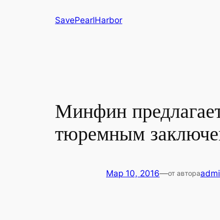
Перейти
SavePearlHarbor
к
содержимому
Минфин предлагает
тюремным заключен
Мар 10, 2016
—
admi
от автора