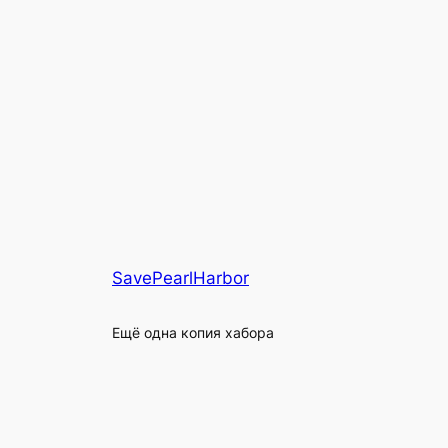
SavePearlHarbor
Ещё одна копия хабора