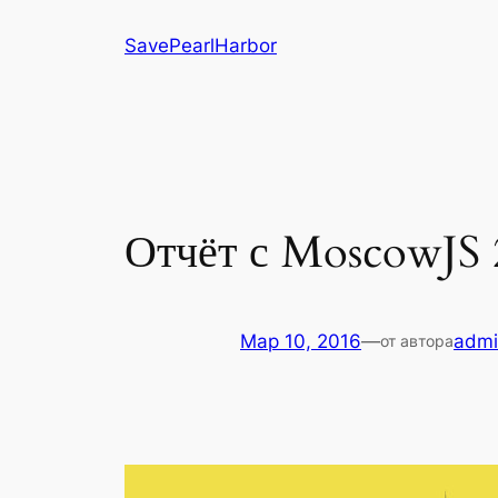
Перейти
SavePearlHarbor
к
содержимому
Отчёт с MoscowJS 
Мар 10, 2016
—
admi
от автора