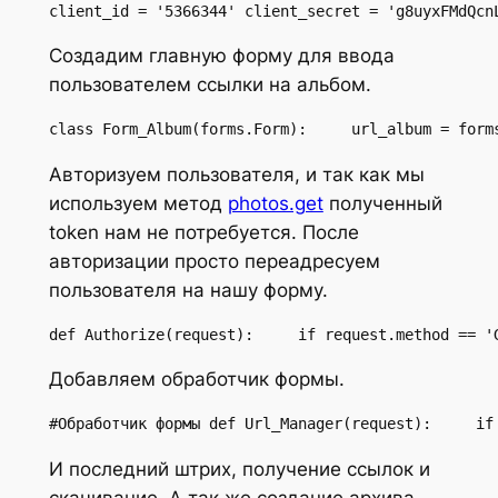
client_id = '5366344' client_secret = 'g8uyxFMdQcn
Создадим главную форму для ввода
пользователем ссылки на альбом.
class Form_Album(forms.Form):     url_album = form
Авторизуем пользователя, и так как мы
используем метод
photos.get
полученный
token нам не потребуется. После
авторизации просто переадресуем
пользователя на нашу форму.
def Authorize(request):     if request.method == '
Добавляем обработчик формы.
#Обработчик формы def Url_Manager(request):     if
И последний штрих, получение ссылок и