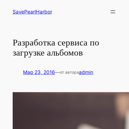
Перейти
SavePearlHarbor
к
содержимому
Разработка сервиса по
загрузке альбомов
Мар 23, 2016
—
admin
от автора