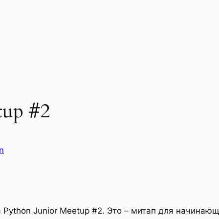
tup #2
n
а Python Junior Meetup #2. Это – митап для начинаю