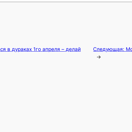
ся в дураках 1го апреля – делай
Следующая:
Mo
→