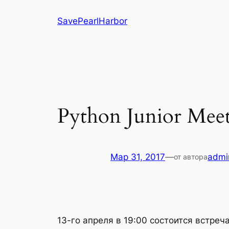
Перейти
SavePearlHarbor
к
содержимому
Python Junior Mee
Мар 31, 2017
—
admi
от автора
13-го апреля в 19:00 cостоится встреч