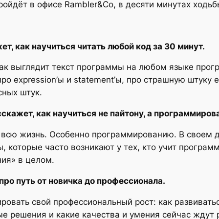
ройдёт в офисе Rambler&Co, в десяти минутах ходьб
ет, как научиться читать любой код за 30 минут.
как выглядит текст программы на любом языке прог
о expression’ы и statement’ы, про страшную штуку ev
сных штук.
скажет, как научиться не пайтону, а программиров
 всю жизнь. Особенно программированию. В своем д
, которые часто возникают у тех, кто учит програм
ния» в целом.
про путь от новичка до профессионала.
ировать свой профессиональный рост: как развиватьс
е решения и какие качества и умения сейчас ждут 