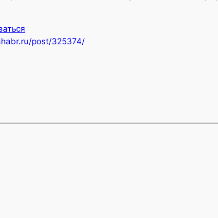
ваться
ahabr.ru/post/325374/