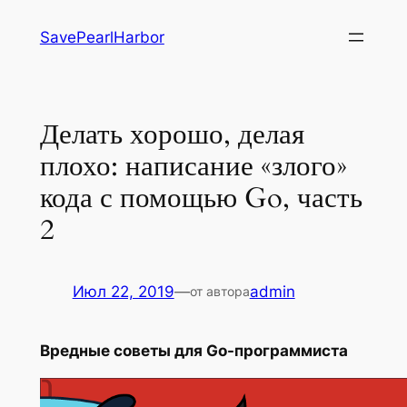
Перейти
SavePearlHarbor
к
содержимому
Делать хорошо, делая
плохо: написание «злого»
кода с помощью Go, часть
2
Июл 22, 2019
—
admin
от автора
Вредные советы для Go-программиста