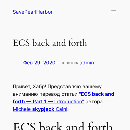
Перейти
SavePearlHarbor
к
содержимому
ECS back and forth
Фев 29, 2020
—
admin
от автора
Привет, Хабр! Представляю вашему
вниманию перевод статьи
"ECS back and
forth
— Part 1 — Introduction"
автора
Michele
skypjack
Caini
.
ECS back and forth