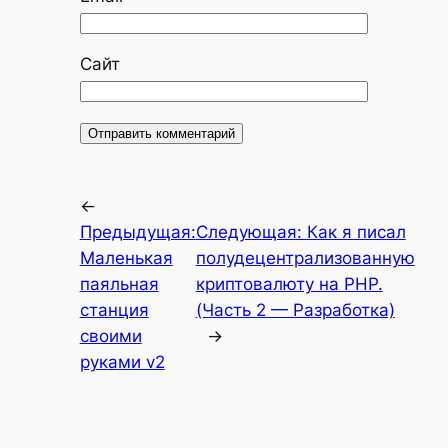
Сайт
←
Предыдущая:
Следующая:
Как я писал
Маленькая
полудецентрализованную
паяльная
криптовалюту на PHP.
станция
(Часть 2 — Разработка)
своими
→
руками v2