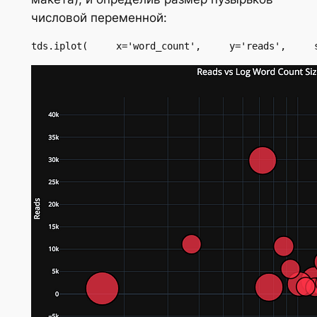
числовой переменной:
tds.iplot(     x='word_count',     y='reads',     