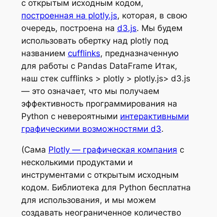
с открытым исходным кодом,
построенная на plotly.js
, которая, в свою
очередь, построена на
d3.js
. Мы будем
использовать обертку над plotly под
названием
cufflinks
, предназначенную
для работы с Pandas DataFrame Итак,
наш стек cufflinks > plotly > plotly.js> d3.js
— это означает, что мы получаем
эффективность программирования на
Python с невероятными
интерактивными
графическими возможностями d3
.
(Сама
Plotly — графическая компания
с
несколькими продуктами и
инструментами с открытым исходным
кодом. Библиотека для Python бесплатна
для использования, и мы можем
создавать неограниченное количество