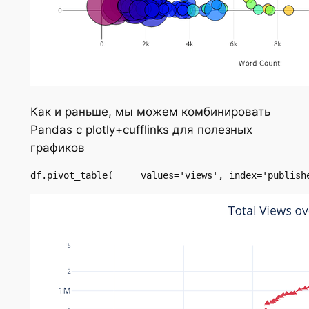
Как и раньше, мы можем комбинировать
Pandas с plotly+cufflinks для полезных
графиков
df.pivot_table(     values='views', index='publish