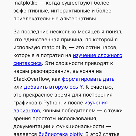
matplotlib — когда существуют более
эффективные, интерактивные и более
привлекательные альтернативы.
За последние несколько месяцев я понял,
что единственная причина, по которой я
использую matplotlib, — это сотни часов,
которые я потратил на
изучение сложного
синтаксиса
. Эти сложности приводят к
часам разочарования, выясняя на
StackOverflow, как
форматировать даты
или
добавить вторую ось Y
. К счастью,
это прекрасное время для построения
графиков в Python, и после
изучения
вариантов
, явным победителем — с точки
зрения простоты использования,
документации и функциональности —
является
библиотека plotly
. В этой статье