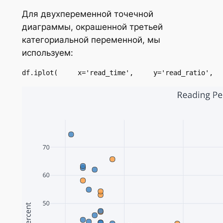
Для двухпеременной точечной
диаграммы, окрашенной третьей
категориальной переменной, мы
используем:
df.iplot(     x='read_time',     y='read_ratio',  