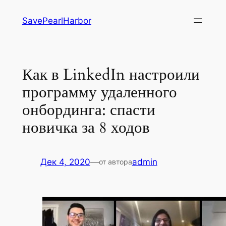
Перейти
SavePearlHarbor
к
содержимому
Как в LinkedIn настроили
программу удаленного
онбординга: спасти
новичка за 8 ходов
Дек 4, 2020
—
admin
от автора