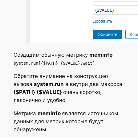
Создадим обычную метрику
meminfo
system.run[{$PATH} {$VALUE},wait]
Обратите внимание на конструкцию
вызова
system.run
а внутри два макроса
{$PATH}
{$VALUE}
очень коротко,
лаконично и удобно
Метрика
meminfo
является источником
данных для метрик которые будут
обнаружены