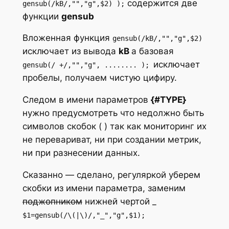
содержится две
gensub(/kB/,"","g",$2) );
функции
gensub
Вложенная функция
gensub(/kB/,"","g",$2)
исключает из вывода
kB
а базовая
исключает
gensub(/ +/,"","g", ........ );
пробелы, получаем чистую цифиру.
Следом в имени параметров
{#TYPE}
нужно предусмотреть что недолжно быть
символов скобок ( ) так как мониторинг их
не перевариват, ни при создании метрик,
ни при разнесении данных.
Сказанно — сделано, регуляркой уберем
скобки из имени параметра, заменим
поджопником
нижней чертой _
$1=gensub(/\(|\)/,"_","g",$1);