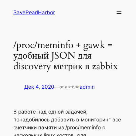
Перейти
SavePearlHarbor
к
содержимому
/proc/meminfo + gawk =
удобный JSON для
discovery метрик в zabbix
Дек 4, 2020
—
admin
от автора
В работе над одной задачей,
понадобилось добавить в мониторинг все
счетчики памяти из /proc/meminfo с
нескольких linux хостов, для