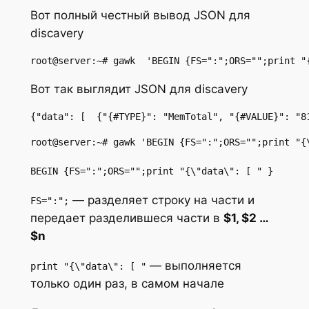
Вот полный честный вывод JSON для
discavery
root@server:~# gawk  'BEGIN {FS=":";ORS="";print "
Вот так выглядит JSON для discavery
{"data": [  {"{#TYPE}": "MemTotal", "{#VALUE}": "8
root@server:~# gawk 'BEGIN {FS=":";ORS="";print "{
BEGIN {FS=":";ORS="";print "{\"data\": [ " }
— разделяет строку на части и
FS=":";
передает разделившеся части в
$1, $2 …
$n
— выполняется
print "{\"data\": [ "
только один раз, в самом начале