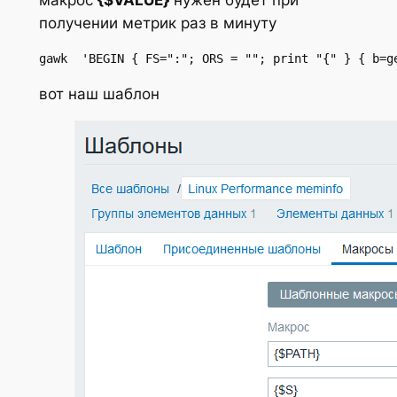
получении метрик раз в минуту
gawk  'BEGIN { FS=":"; ORS = ""; print "{" } { b=g
вот наш шаблон