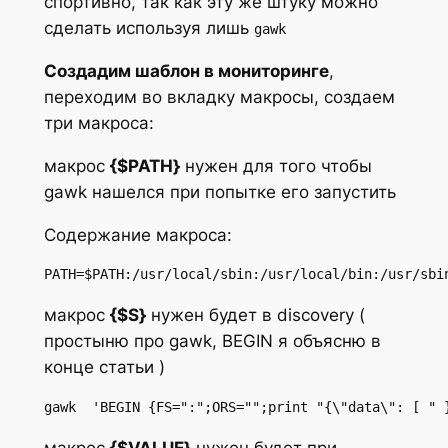
спортивно, так как эту же штуку можно
сделать используя лишь
gawk
Создадим шаблон в мониторинге
,
переходим во вкладку макросы, создаем
три макроса:
макрос
{$PATH}
нужен для того чтобы
gawk нашелся при попытке его запустить
Содержание макроса:
PATH=$PATH:/usr/local/sbin:/usr/local/bin:/usr/sbi
макрос
{$S}
нужен будет в discovery (
простыню про gawk, BEGIN я объясню в
конце статьи )
gawk  'BEGIN {FS=":";ORS="";print "{\"data\": [ " 
макрос
{$VALUE}
нужен будет при