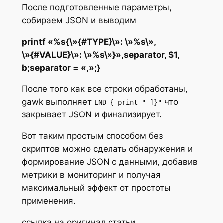
После подготовленные параметры,
собираем JSON и выводим
printf «%s{\»{#TYPE}\»: \»%s\»,
\»{#VALUE}\»: \»%s\»}»,separator, $1,
b;separator = «,»;}
После того как все строки обработаны,
gawk выполняет
что
END { print " ]}"
закрывает JSON и финализирует.
Вот таким простым способом без
скриптов можно сделать обнаружения и
формирование JSON с данными, добавив
метрики в мониторинг и получая
максимальный эффект от простоты
применения.
ссылка на оригинал статьи