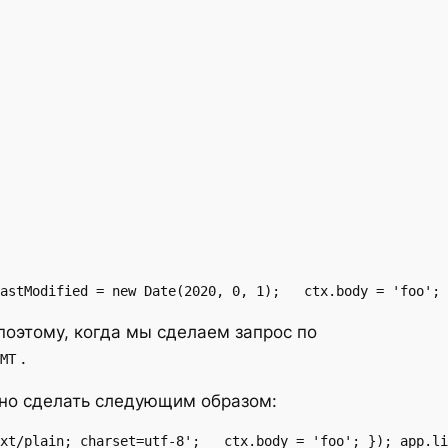
astModified = new Date(2020, 0, 1);   ctx.body = 'foo'; 
 поэтому, когда мы сделаем запрос по
.
MT
жно сделать следующим образом:
xt/plain; charset=utf-8';   ctx.body = 'foo'; }); app.li