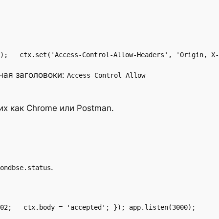
);   ctx.set('Access-Control-Allow-Headers', 'Origin, X-
чая заголовоки:
Access-Control-Allow-
их как Chrome или Postman.
.
ondbse.status
02;   ctx.body = 'accepted'; }); app.listen(3000);