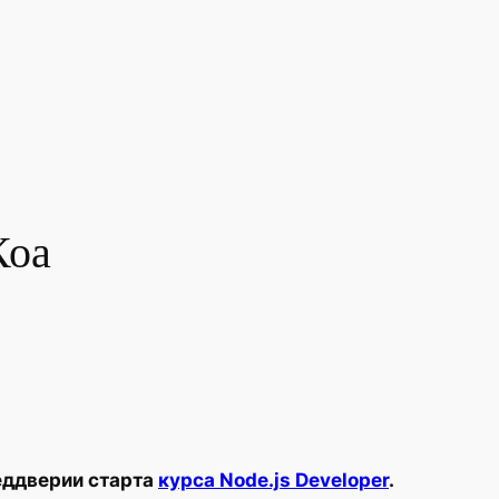
Коа
еддверии старта
курса Node.js Developer
.