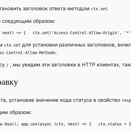
тановить заголовок ответа методом
.
ctx.set
о следующим образом:
 next) => {   ctx.set('Access-Control-Allow-Origin', '*'
ем
для установки различных заголовков, вклю
ctx.set
.
ss-Control-Allow-Methods
есу
, мы увидим эти заголовки в HTTP клиентах, так
/
равку
а, установив значение кода статуса в свойство
resp
щим образом:
w Koa(); app.use(async (ctx, next) => {   ctx.status = 2