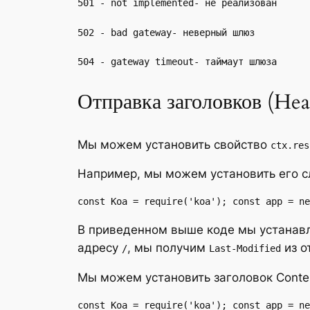
501 - not implemented- не реализован
502 - bad gateway- неверный шлюз
504 - gateway timeout- таймаут шлюза
Отправка заголовков (Hea
Мы можем установить свойство
ctx.res
Например, мы можем установить его 
const Koa = require('koa'); const app = ne
В приведенном выше коде мы устанав
адресу
, мы получим
из о
/
Last-Modified
Мы можем установить заголовок Conte
const Koa = require('koa'); const app = n