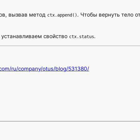
тов, вызвав метод
. Чтобы вернуть тело 
ctx.append()
ы устанавливаем свойство
.
ctx.status
r.com/ru/company/otus/blog/531380/