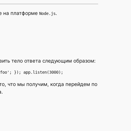
е на платформе
.
Node.js
вить тело ответа следующим образом:
foo'; }); app.listen(3000);
о то, что мы получим, когда перейдем по
а.