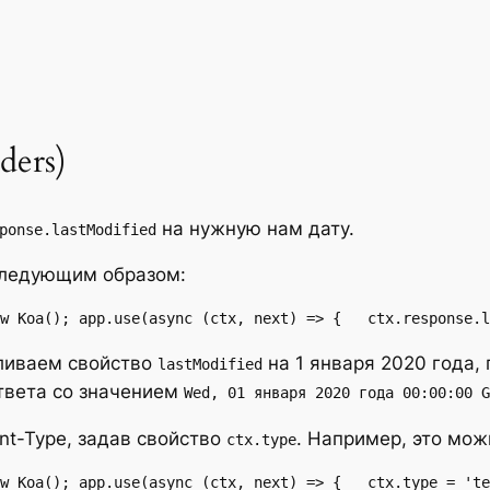
ders)
на нужную нам дату.
ponse.lastModified
следующим образом:
w Koa(); app.use(async (ctx, next) => {   ctx.response.l
ливаем свойство
на 1 января 2020 года,
lastModified
твета со значением
Wed, 01 января 2020 года 00:00:00 G
nt-Type, задав свойство
. Например, это мо
ctx.type
ew Koa(); app.use(async (ctx, next) => {   ctx.type = 'te