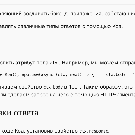
воляющий создавать бэкэнд-приложения, работающи
равлять различные типы ответов с помощью Koa.
овить атрибут тела
. Например, мы можем отпра
ctx
w Koa(); app.use(async (ctx, next) => {     ctx.body = '
ливаем свойство
в ‘foo’ . Таким образом, эт
ctx.body
ли сделаем запрос на него с помощью HTTP-клиент
вки ответа
коде Koa, установив свойство
.
ctx.response