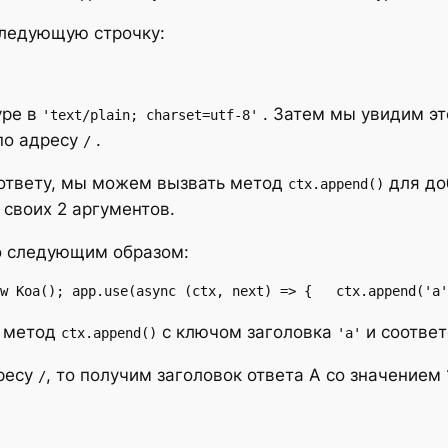
ледующую строчку:
ype в
. Затем мы увидим эт
'text/plain; charset=utf-8'
по адресу
.
/
 ответу, мы можем вызвать метод
для до
ctx.append()
 своих 2 аргументов.
о следующим образом:
w Koa(); app.use(async (ctx, next) => {   ctx.append('a'
и метод
с ключом заголовка
и соответ
ctx.append()
'a'
дресу
, то получим заголовок ответа A со значением 
/