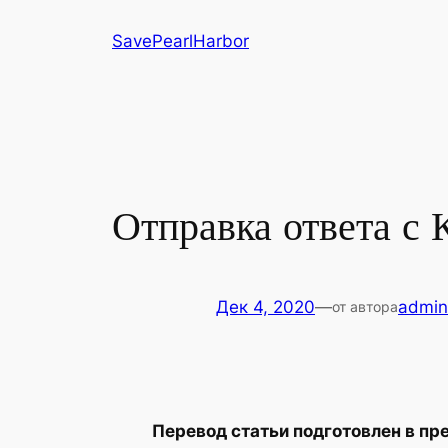
Перейти
SavePearlHarbor
к
содержимому
Отправка ответа с 
Дек 4, 2020
—
admin
от автора
Перевод статьи подготовлен в пр