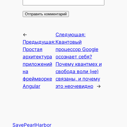
←
Следующая:
Предыдущая:
Квантовый
Простая
процессор Google
архитектура
осознает себя?
приложений
Почему квантмех и
на
свобода воли (не)
фреймворке
связаны, и почему
Angular
это неочевидно
→
SavePearlHarbor