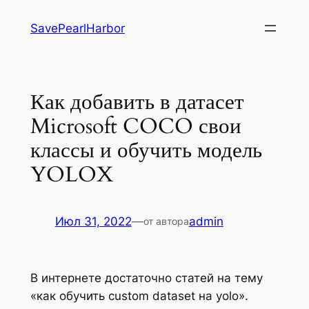
Перейти
SavePearlHarbor
к
содержимому
Как добавить в датасет
Microsoft COCO свои
классы и обучить модель
YOLOX
Июл 31, 2022
—
admin
от автора
В интернете достаточно статей на тему
«как обучить custom dataset на yolo».