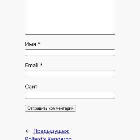
Имя
*
Email
*
Сайт
←
Предыдущая:
Pollard’s Kangaroo