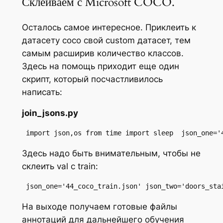
Склеиваем с Microsoft COCO.
Осталось самое интересное. Приклеить к
датасету coco свой custom датасет, тем
самым расширив количество классов.
Здесь на помощь приходит еще один
скрипт, который посчастливилось
написать:
join_jsons.py
 import json,os from time import sleep  json_one='
Здесь надо быть внимательным, чтобы не
склеить val с train:
 json_one='44_coco_train.json' json_two='doors_sta
На выходе получаем готовые файлы
аннотаций для дальнейшего обучения