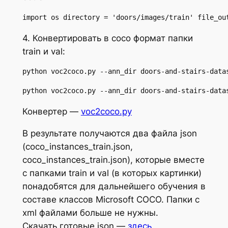
import os directory = 'doors/images/train' file_ou
4. Конвертировать в coco формат папки
train и val:
python voc2coco.py --ann_dir doors-and-stairs-data
python voc2coco.py --ann_dir doors-and-stairs-data
Конвертер —
voc2coco.py
В результате получаются два файла json
(coco_instances_train.json,
coco_instances_train.json), которые вместе
c папками train и val (в которых картинки)
понадобятся для дальнейшего обучения в
составе классов Microsoft COCO. Папки с
xml файлами больше не нужны.
Скачать готовые json —
здесь
.