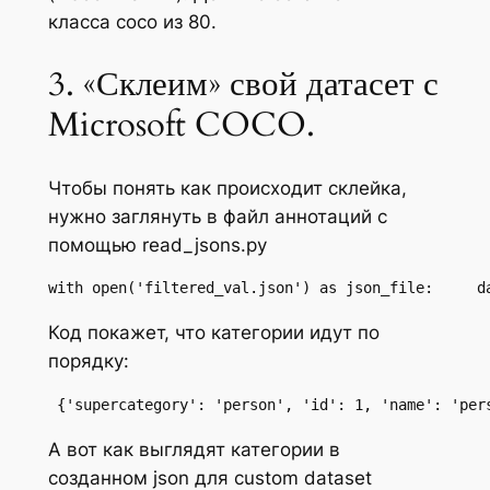
класса coco из 80.
3. «Склеим» свой датасет с
Microsoft COCO.
Чтобы понять как происходит склейка,
нужно заглянуть в файл аннотаций с
помощью read_jsons.py
with open('filtered_val.json') as json_file:     d
Код покажет, что категории идут по
порядку:
 {'supercategory': 'person', 'id': 1, 'name': 'per
А вот как выглядят категории в
созданном json для custom dataset