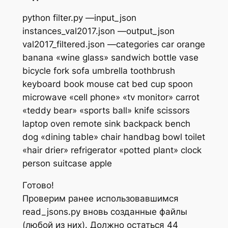
python filter.py —input_json
instances_val2017.json —output_json
val2017_filtered.json —categories car orange
banana «wine glass» sandwich bottle vase
bicycle fork sofa umbrella toothbrush
keyboard book mouse cat bed cup spoon
microwave «cell phone» «tv monitor» carrot
«teddy bear» «sports ball» knife scissors
laptop oven remote sink backpack bench
dog «dining table» chair handbag bowl toilet
«hair drier» refrigerator «potted plant» clock
person suitcase apple
Готово!
Проверим ранее использовавшимся
read_jsons.py вновь созданные файлы
(любой из них). Должно остаться 44