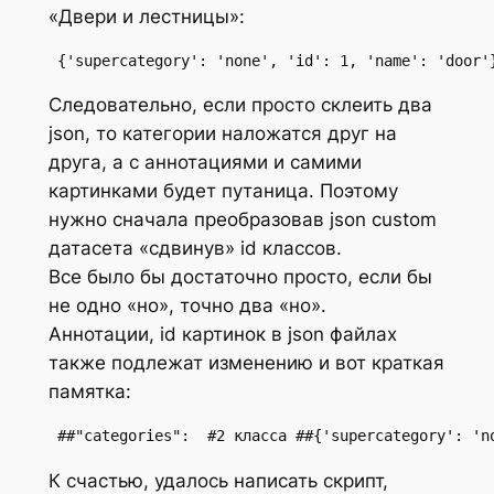
«Двери и лестницы»:
 {'supercategory': 'none', 'id': 1, 'name': 'door'
Следовательно, если просто склеить два
json, то категории наложатся друг на
друга, а с аннотациями и самими
картинками будет путаница. Поэтому
нужно сначала преобразовав json custom
датасета «сдвинув» id классов.
Все было бы достаточно просто, если бы
не одно «но», точно два «но».
Аннотации, id картинок в json файлах
также подлежат изменению и вот краткая
памятка:
 ##"categories":  #2 класса ##{'supercategory': 'n
К счастью, удалось написать скрипт,