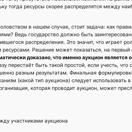
ьку тогда ресурсы скорее распределятся между на
ловством в нашем случае, стоит задача: как прави
ми? Ведь государство должно быть заинтересовано
ившегося распределения. Это значит, что играет ро
 ресурсами. Решение может показаться, на первый 
атически доказано, что именно аукцион является
азу перестаёт быть такой простой, если учесть, что
ршенно разным результатам. Финальная формулировк
еханизм (какой тип аукциона) следует использовать 
организация, которая проводит аукцион, может прес
ежду участниками аукциона