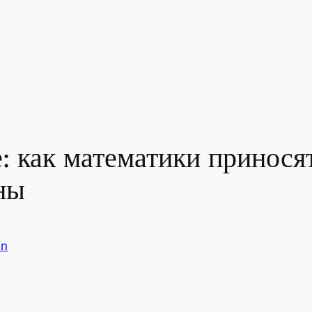
: как математики принося
ны
in