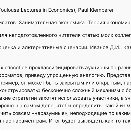
Toulouse Lectures in Economics), Paul Klemperer
илатов: Занимательная экономика. Теория экономич
ля неподготовленного читателя статью моих коллег
оценка и альтернативные сценарии. Иванов Д.И., Кал
х способов проклассифицировать аукционы по разны
форматов, приведу упрощенную аналогию. Представ
пример, он может быть закрытым или открытым, па
«конструировать» бесконечно сложный механизм с б
какие стратегии захотят использовать участники, а 
орошо: на самом деле, чтобы определить, какой из
ючить совсем «неразумные», неподходящие по каким
нас параментрам. Итог будет выглядеть как-то так