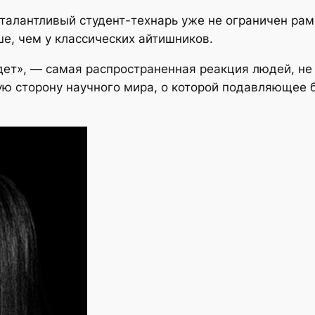
с талантливый студент-технарь уже не ограничен ра
е, чем у классических айтишников.
удет», — самая распространенная реакция людей, не
гую сторону научного мира, о которой подавляющее