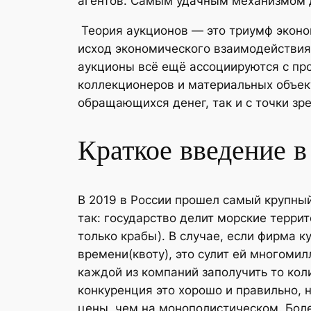
агентов. Самым удачным механизмом д
Теория аукционов — это триумф эконом
исход экономического взаимодействия
аукционы всё ещё ассоциируются с пр
коллекционеров и материальных объект
обращающихся денег, так и с точки з
Краткое введение 
В 2019 в России прошел самый крупный
так: государство делит морские терри
только крабы). В случае, если фирма к
времени(квоту), это сулит ей многом
каждой из компаний заполучить то коли
конкуренция это хорошо и правильно, 
цены, чем на монополистическом. Боле