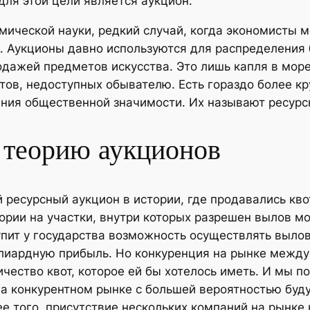
ля этой цели является аукцион.
ической науки, редкий случай, когда экономисты м
. Аукционы давно используются для распределения 
одажей предметов искусства. Это лишь капля в мор
ов, недоступных обывателю. Есть гораздо более кр
рения общественной значимости. Их называют ресур
в теорию аукционов
 ресурсный аукцион в истории, где продавались кво
тории на участки, внутри которых разрешен вылов мо
упит у государства возможность осуществлять вылов
иллиардную прибыль. Но конкуренция на рынке меж
чество квот, которое ей бы хотелось иметь. И мы п
на конкурентном рынке с большей вероятностью буд
е того, присутствие нескольких компаний на рынке