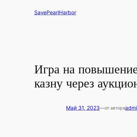
Перейти
SavePearlHarbor
к
содержимому
Игра на повышение
казну через аукцио
Май 31, 2023
—
adm
от автора