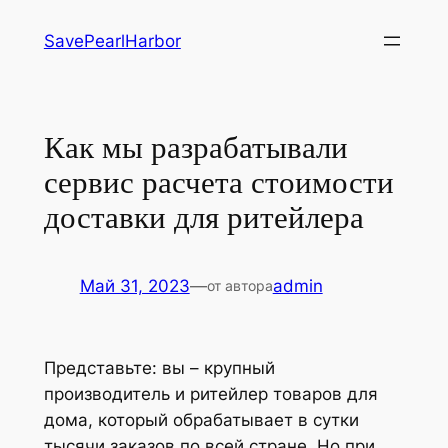
Перейти
SavePearlHarbor
к
содержимому
Как мы разрабатывали
сервис расчета стоимости
доставки для ритейлера
Май 31, 2023
—
admin
от автора
Представьте: вы – крупный
производитель и ритейлер товаров для
дома, который обрабатывает в сутки
тысячи заказов по всей стране. Но при