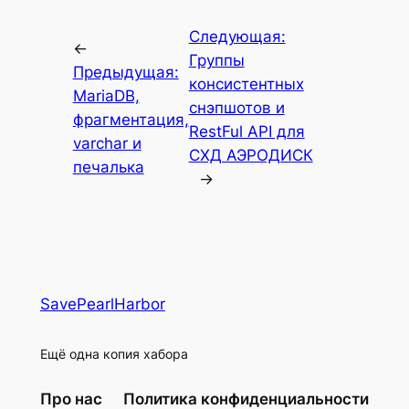
Следующая:
←
Группы
Предыдущая:
консистентных
MariaDB,
снэпшотов и
фрагментация,
RestFul API для
varchar и
СХД АЭРОДИСК
печалька
→
SavePearlHarbor
Ещё одна копия хабора
Про нас
Политика конфиденциальности