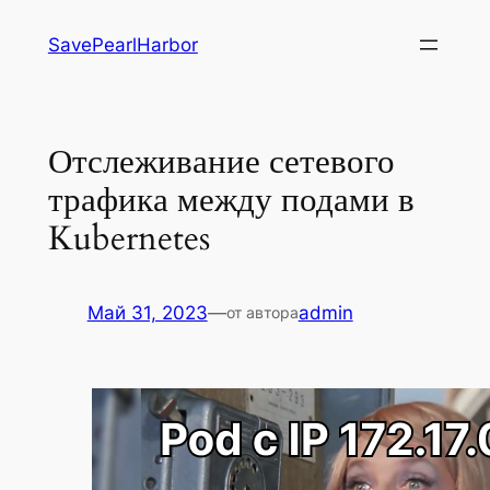
Перейти
SavePearlHarbor
к
содержимому
Отслеживание сетевого
трафика между подами в
Kubernetes
Май 31, 2023
—
admin
от автора