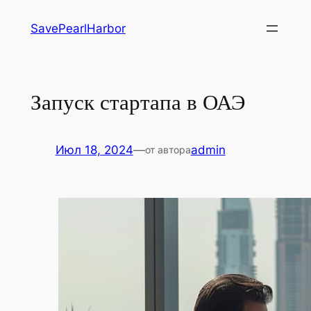
Перейти
SavePearlHarbor
к
содержимому
Запуск стартапа в ОАЭ
Июл 18, 2024
—
admin
от автора