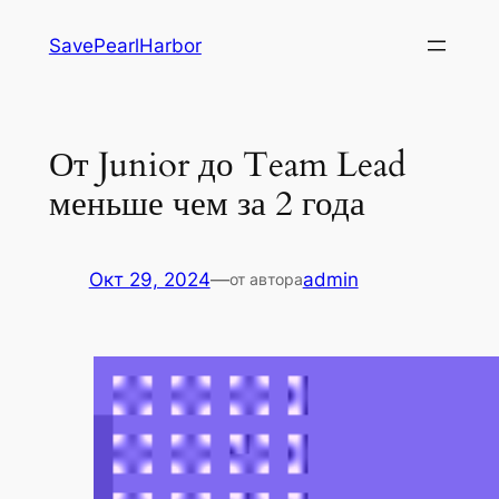
Перейти
SavePearlHarbor
к
содержимому
От Junior до Team Lead
меньше чем за 2 года
Окт 29, 2024
—
admin
от автора