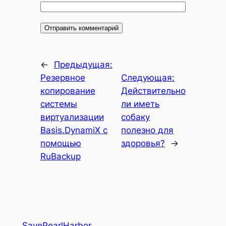
←
Предыдущая:
Резервное
Следующая:
копирование
Действительно
системы
ли иметь
виртуализации
собаку
Basis.DynamiX с
полезно для
помощью
здоровья?
→
RuBackup
SavePearlHarbor