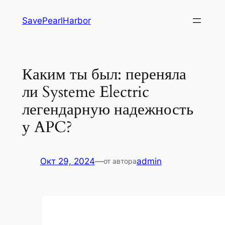
Перейти
SavePearlHarbor
к
содержимому
Каким ты был: переняла
ли Systeme Electric
легендарную надежность
у APC?
Окт 29, 2024
—
admin
от автора