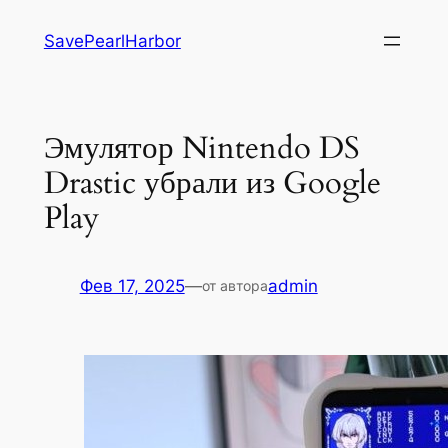
Перейти
SavePearlHarbor
к
содержимому
Эмулятор Nintendo DS
Drastic убрали из Google
Play
Фев 17, 2025
—
admin
от автора