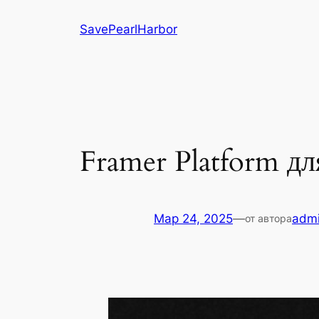
Перейти
SavePearlHarbor
к
содержимому
Framer Platform д
Мар 24, 2025
—
adm
от автора