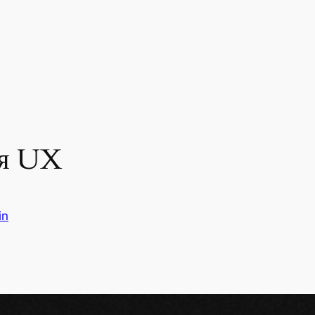
ля UX
in