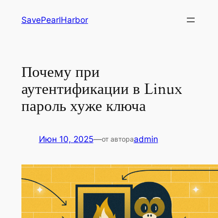
Перейти
SavePearlHarbor
к
содержимому
Почему при
аутентификации в Linux
пароль хуже ключа
Июн 10, 2025
—
admin
от автора