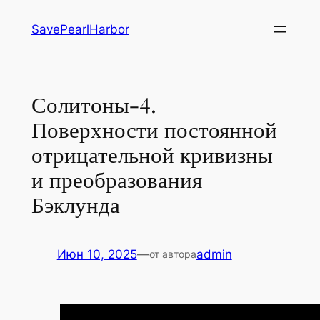
Перейти
SavePearlHarbor
к
содержимому
Солитоны-4.
Поверхности постоянной
отрицательной кривизны
и преобразования
Бэклунда
Июн 10, 2025
—
admin
от автора