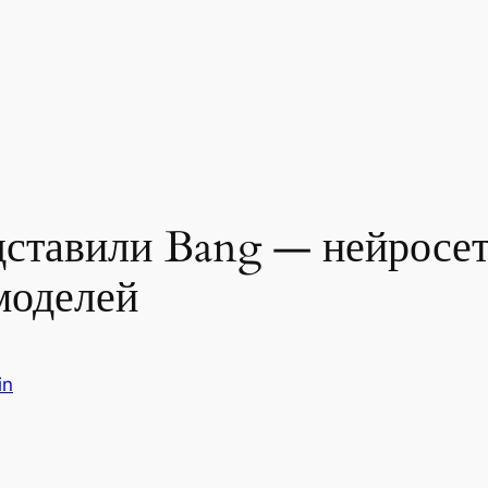
дставили Bang — нейросет
моделей
in