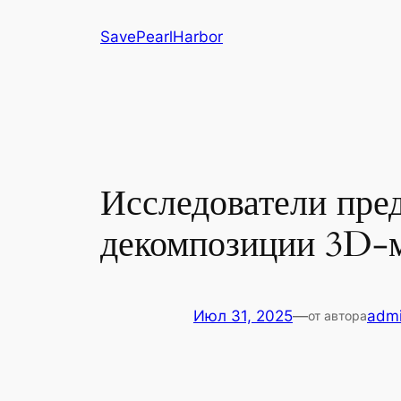
Перейти
SavePearlHarbor
к
содержимому
Исследователи пре
декомпозиции 3D-
Июл 31, 2025
—
adm
от автора