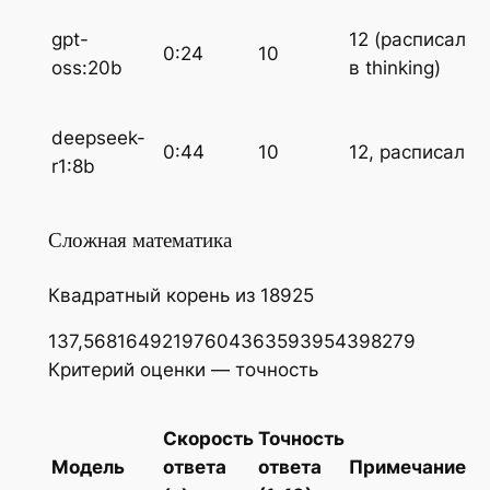
gpt-
12 (расписал
0:24
10
oss:20b
в thinking)
deepseek-
0:44
10
12, расписал
r1:8b
Сложная математика
Квадратный корень из 18925
137,56816492197604363593954398279
Критерий оценки — точность
Скорость
Точность
Модель
ответа
ответа
Примечание