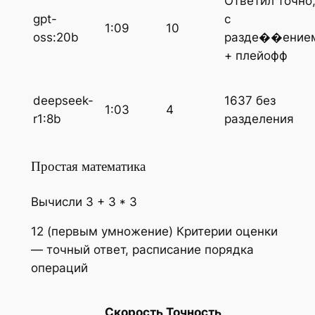
Ответил точно
gpt-
с
1:09
10
oss:20b
разде��ение
+ плейофф
deepseek-
1637 без
1:03
4
r1:8b
разделения
Простая математика
Вычисли 3 + 3 * 3
12 (первым умножение) Критерии оценки
— точный ответ, расписание порядка
операций
Скорость
Точность