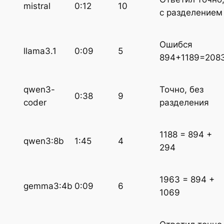
mistral
0:12
10
с разделением
Ошибся
llama3.1
0:09
5
894+1189=208
qwen3-
Точно, без
0:38
9
coder
разделения
1188 = 894 +
qwen3:8b
1:45
4
294
1963 = 894 +
gemma3:4b
0:09
6
1069