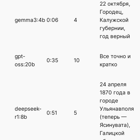
22 октября,
Городец,
gemma3:4b
0:06
4
Калужской
губернии,
год верный
gpt-
Все точно и
0:35
10
oss:20b
кратко
24 апреля
1870 года в
городе
deepseek-
Ульянавполя
0:51
5
r1:8b
(теперь —
Ясинувата),
Галицкой