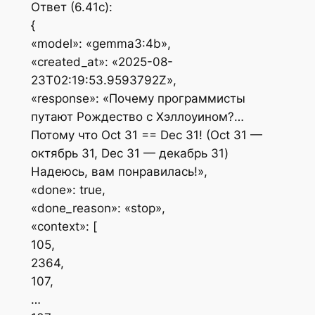
Ответ (6.41с):
{
«model»: «gemma3:4b»,
«created_at»: «2025-08-
23T02:19:53.9593792Z»,
«response»: «Почему программисты
путают Рождество с Хэллоуином?…
Потому что Oct 31 == Dec 31! (Oct 31 —
октябрь 31, Dec 31 — декабрь 31)
Надеюсь, вам понравилась!»,
«done»: true,
«done_reason»: «stop»,
«context»: [
105,
2364,
107,
…