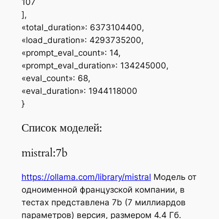
107
],
«total_duration»: 6373104400,
«load_duration»: 4293735200,
«prompt_eval_count»: 14,
«prompt_eval_duration»: 134245000,
«eval_count»: 68,
«eval_duration»: 1944118000
}
Список моделей:
mistral:7b
https://ollama.com/library/mistral
Модель от
одноименной французской компании, в
тестах представлена 7b (7 миллиардов
параметров) версия, размером 4.4 Гб.