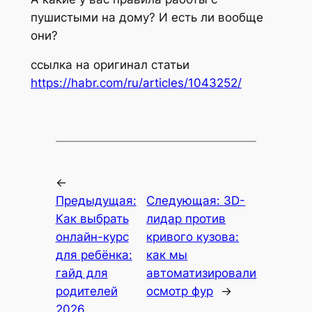
пушистыми на дому? И есть ли вообще
они?
ссылка на оригинал статьи
https://habr.com/ru/articles/1043252/
←
Предыдущая:
Следующая:
3D-
Как выбрать
лидар против
онлайн-курс
кривого кузова:
для ребёнка:
как мы
гайд для
автоматизировали
родителей
осмотр фур
→
2026