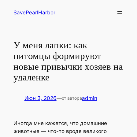
Перейти
SavePearlHarbor
к
содержимому
У меня лапки: как
питомцы формируют
новые привычки хозяев на
удаленке
Июн 3, 2026
—
admin
от автора
Иногда мне кажется, что домашние
животные — что-то вроде великого