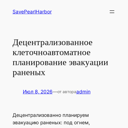
Перейти
SavePearlHarbor
к
содержимому
Децентрализованное
клеточноавтоматное
планирование эвакуации
раненых
Июл 8, 2026
—
admin
от автора
Децентрализованно планируем
эвакуацию раненых: под огнем,