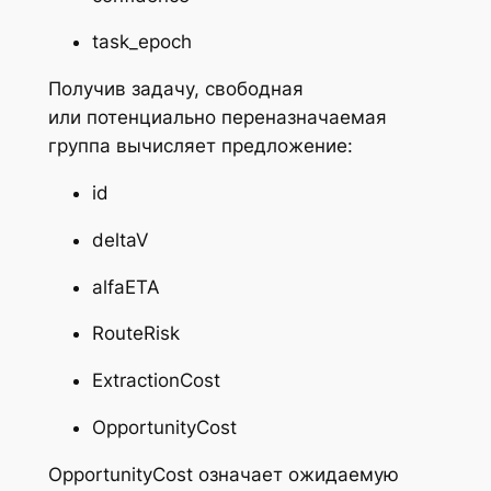
task_epoch
Получив задачу, свободная
или потенциально переназначаемая
группа вычисляет предложение:
id
deltaV
alfaETA
RouteRisk
ExtractionCost
OpportunityCost
OpportunityCost означает ожидаемую