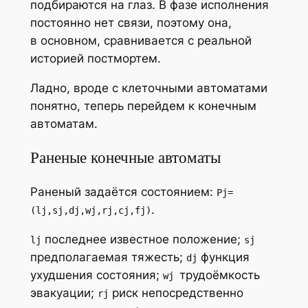
подбираются на глаз. В фазе исполнения
постоянно нет связи, поэтому она,
в основном, сравнивается с реальной
историей постмортем.
Ладно, вроде с клеточными автоматами
понятно, теперь перейдем к конечным
автоматам.
Раненые конечные автоматы
Раненый задаётся состоянием:
Pj=
.
(lj,sj,dj,wj,rj,cj,fj)
последнее известное положение;
lj
sj
предполагаемая тяжесть;
функция
dj
ухудшения состояния;
трудоёмкость
wj
эвакуации;
риск непосредственно
rj